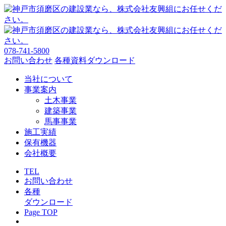
078-741-5800
お問い合わせ
各種資料ダウンロード
当社について
事業案内
土木事業
建築事業
馬事事業
施工実績
保有機器
会社概要
TEL
お問い合わせ
各種
ダウンロード
Page TOP